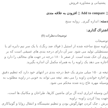
پشتیبانی و مشاوره فروش
Add to compare
افزودن به علاقه مندی
دسته:
اندازه گیری
,
زوایه سنج
اشتراک گذاری:
توضیحات
نظرات (0)
توضیحات
زاویه سنج ساخته شده از استیل ( فولاد ضد زنگ)، با یک سر نیم دایره اى یا
مستطیلى تولید مى شود. سر آن داراى درجه بندى هاى عمیقى است که بر
روى آن حک شده است. از صفر تا ۱۸۰ درجه در جهت هاى مخالف را دارد و
اجازه مى دهد یک زاویه را به همراه مکمل آن اندازه بگیرید.
تیغه ی ۱۵۰ میلى مترى یک خط درجه بندى در انتهاى خود دارد که تنظیم دقیق
و اجازه خواندن زاویه را مى دهد. تیغه مى تواند به خوبى در زاویه مطلوب به
وسیله مهره عاج زده شده محکم مى شود.
این وسیله ابزارى ایده آل براى ماشین کارها، طراحان و مکانیک ها است،
جهت پیدا کردن زاویه- زاویه
برش ، چک کردن چهارگوش بودن و تنظیم نشیمنگاه و انتقال زوایا و گونیاکارى