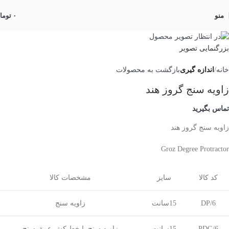
منو
۰
توما
بزرگنمایی تصویر
خانه
اندازه گیری
بازگشت به محصولات
زاویه سنج گروز هند
تماس بگیرید
زاویه سنج گروز هند
Groz Degree Protractor
کد کالا
سایز
مشخصات کالا
DP/6
15سانت
زاویه سنج
PDG/6
15سانت
زاویه سنج با خط کش عمق سنج