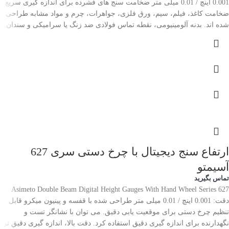
0.001 اینچ / 0.01 میلی متر ضخامت سنج های فشرده برای اندازه گیری سریع
ضخامت کاغذ، فیلم، سیم، ورق فلزی، جواهرات، چرم و مواد مشابه طراحی
شده اند. بدنه آلومینیومی، نقطه تماس فولادی ضد زنگ یا سرامیکی و سندان.
ارتفاع سنج دیجیتال با چرخ دستی سری 627
آسیمتو
تماس بگیرید
Asimeto Double Beam Digital Height Gauges With Hand Wheel Series 627
دقت: 0.001 اینچ / 0.01 میلی متر طراحی شده با قفسه و پینیون میکرو قابل
تنظیم چرخ دستی برای موقعیت یابی دقیق. می توان با نشانگر تست و
نگهدارنده برای اندازه گیری دقیق استفاده کرد. دقت بالا، اندازه گیری دقیق تر.