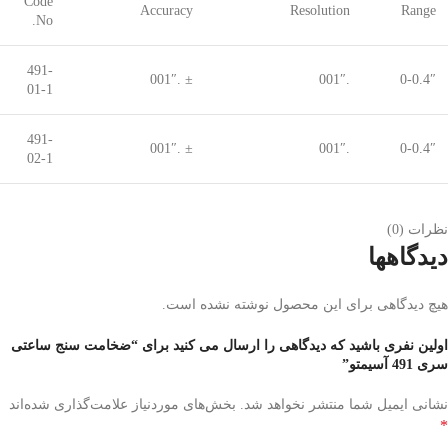
Code
Accuracy
Resolution
Range
No.
491-
± .001″
.001″
0-0.4″
01-1
491-
± .001″
.001″
0-0.4″
02-1
نظرات (0)
دیدگاهها
هیچ دیدگاهی برای این محصول نوشته نشده است.
اولین نفری باشید که دیدگاهی را ارسال می کنید برای “ضخامت سنج ساعتی
سری 491 آسیمتو”
نشانی ایمیل شما منتشر نخواهد شد.
بخش‌های موردنیاز علامت‌گذاری شده‌اند
*