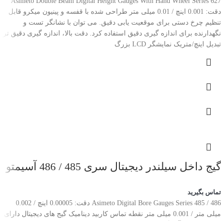
Asimeto Double Beam Digital Height Gauges With Hand Wheel Series 627
دقت: 0.001 اینچ / 0.01 میلی متر طراحی شده با قفسه و پینیون میکرو قابل
تنظیم چرخ دستی برای موقعیت یابی دقیق. می توان با نشانگر تست و
نگهدارنده برای اندازه گیری دقیق استفاده کرد. دقت بالا، اندازه گیری دقیق تر.
تبدیل اینچ/متریک نمایشگر LCD بزرگ
گیج داخل سیلندر دیجیتال سری 485 / 486 آسیمتو
تماس بگیرید
Asimeto Digital Bore Gauges Series 485 / 486 دقت: 0.00005 اینچ / 0.002
میلی متر / 0.001 میلی متر نقطه تماس کاربید دینامیک گیج های دیجیتال دارای