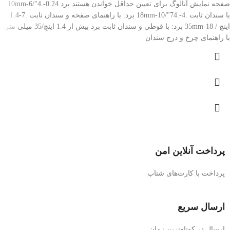
صفحه نمایش آنالوگ برای تعیین حداقل خواندن هستند برد 0.24-.4"/6-10mm:
با سندان ثابت .4-.74"/10-18mm برد: با راهنمای صفحه و سندان ثابت .7-1.4
اینچ / 18-35mm برد: با قوطی و سندان ثابت برد بیش از 1.4 اینچ/35 میلی متر:
با راهنمای چرخ و درج سندان
پرداخت آنلاین امن
پرداخت با کارت‌های شتاب
ارسال سریع
ارسال در کوتاه‌ترین زمان