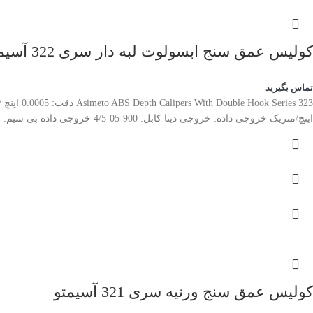
کولیس عمق سنج ابسولوت لبه دار سری 322 آسیمتو
تماس بگیرید
اینچ/متریک خروجی داده: خروجی دیتا کابل: 900-05-4/5 خروجی داده بی سیم: فرستنده 901-00-4/6 / گیرنده 901-00-3 خروجی داده بلوتوث: 901-01-2/4
کولیس عمق سنج ورنیه سری 321 آسیمتو