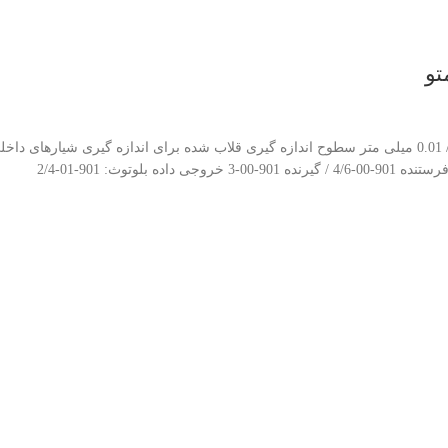
Asimeto ABS Depth Calipers With Double Hook Series 323 دقت: 0.0005 اینچ / 0.01 میلی متر سطوح اندازه گیری