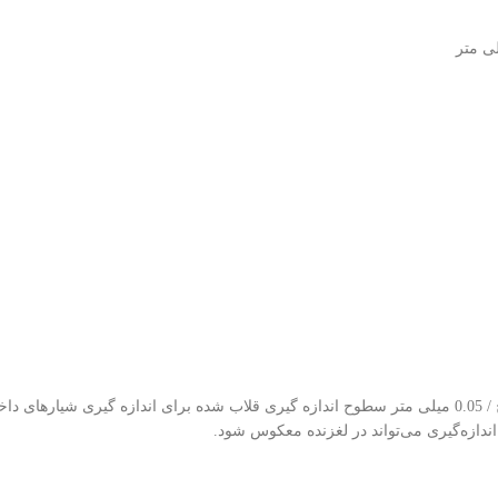
Asimeto Vernier Depth Calipers With Double Hook Series 331 دقت: 0.001 اینچ / 0.05 میلی متر سطوح اندازه گ
ندازه‌گیری می‌تواند در لغزنده معکوس شود.