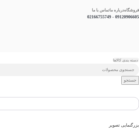
فروشگاه
درباره ما
تماس با ما
09120906605 - 02166755749
دسته بندی کالاها
جستجو
بزرگنمایی تصویر