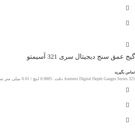
گیج عمق سنج دیجیتال سری 321 آسیمتو
تماس بگیرید
Asimeto Digital Depth Gauges Series 321 دقت: 0.0005 اینچ / 0.01 میلی متر تبدیل اینچ/متریک سندان انتهای کروی