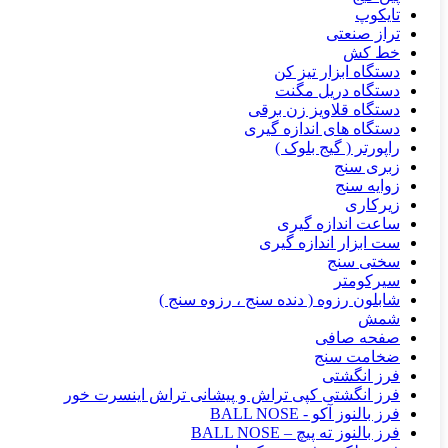
تایکوپ
تراز صنعتی
خط کش
دستگاه ابزار تیز کن
دستگاه دریل مگنت
دستگاه قلاویز زن برقی
دستگاه های اندازه گیری
راپورتر ( گیج بلوک )
زبری سنج
زوایه سنج
زیرکاری
ساعت اندازه گیری
ست ابزار اندازه گیری
سختی سنج
سیرکومتر
شابلون رزوه ( دنده سنج ، رزوه سنج )
شمش
صفحه صافی
ضخامت سنج
فرز انگشتی
فرز انگشتی کپی تراش و پیشانی تراش اینسرت خور
فرز بالنوز آکو - BALL NOSE
فرز بالنوز ته پیچ – BALL NOSE