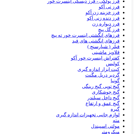
فرز پولکی - فرز دیسکی اینسرت خور
فرز تی آکو
فرز خزینه زن آکو
فرز دنده زنی آکو
فرز دیواره زن
فرز گل پیچ
فرزهای انگشتی اینسرت خور ته پیچ
فرزهای انگشتی های فید
فیلر ( شیارسنج )
قلاویز ماشینی
کفتراش اینسرت خور آکو
کولیس
کیت ابزار اندازه گیری
گردبر دریل مگنت
گونیا
گیج توپی گیج رینگی
گیج جوشکاری
گیج داخل سیلندر
گیج عمق و ارتفاع
گیره
لوازم جانبی تجهیزات اندازه گیری
مته
مولتی اسپیندل
میکرومتر