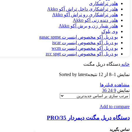
هلدر تراشکاری
هلدر تراشکاری داخل تراش آکو Akko
هلدر تراشکاری رو تراش آکو Akko
هلدر دنده زنی آکو Akko
هلدر شیار زن و برش آکو Akko
وی بلوک
یو دریل آکو مخصوص اینسرت gasac spmg
یو دریل آکو مخصوص اینسرت iscar
یو دریل آکو مخصوص اینسرت wcm
یو دریل آکو مخصوص اینسرت zcc spgt
خانه
دستگاه دریل مگنت
نمایش 1–8 از 12 نتیجه
Sorted by latest
مشاهده فیلترها
نمایش
9
24
36
Add to compare
دستگاه دریل مگنت دیمردار PRO/35
تماس بگیرید