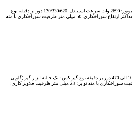
دستگاه اتوماتیک دریل مگنت AST-PRO/AT80 AST PROMAX AUTO PRO/AT80 DRILL MAGNET تحت لیسانس آلمان دیمر دار قدرت موتور: 2690 وات سرعت اسپیندل: 130/330/620 دور بر دقیقه نوع
گیربکس : سه حالته – روغنی ابزار گیر (گلویی دستگاه): MT2 قدرت مگنت: 17600 نیوتن ظرفیت سوراخکاری با گردبر مگنت: 80 میلی متر حداکثر ارتفاع سوراخکاری: 50 میلی متر ظرفیت سوراخکاری با مته
دستگاه دریل مگنت, قلاویز زن AST-TU/MT2 AST TURBOCUT TUMT2 DRILL MAGNET قدرت موتور: 1400 وات سرعت اسپیندل: 100 الی 470 دور بر دقیقه نوع گیربکس : تک حالته ابزار گیر (گلویی
دستگاه): MT2 قدرت مگنت: 17000 نیوتن ظرفیت سوراخکاری با گردبر مگنت: 50 میلی متر حداکثر ارتفاع سوراخکاری: 150 میلی متر ظرفیت سوراخکاری با مته تو پر: 23 میلی متر ظرفیت قلاویز کاری: