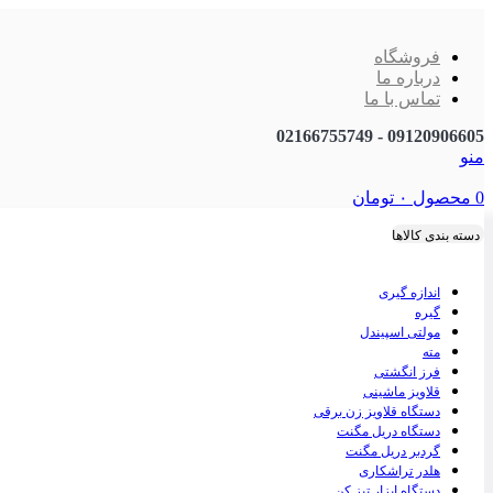
فروشگاه
درباره ما
تماس با ما
09120906605 - 02166755749
منو
0
محصول
۰
تومان
دسته بندی کالاها
اندازه گیری
گیره
مولتی اسپیندل
مته
فرز انگشتی
قلاویز ماشینی
دستگاه قلاویز زن برقی
دستگاه دریل مگنت
گردبر دریل مگنت
هلدر تراشکاری
دستگاه ابزار تیز کن