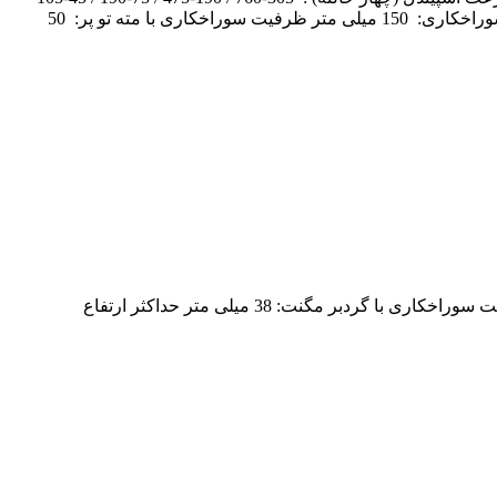
دور بردقیقه ابزار گیر (گلویی دستگاه): MT4 قدرت مگنت: 22500 نیوتن ظرفیت سوراخکاری با گردبر مگنت: 130 میلی متر حداکثر ارتفاع سوراخکاری: 150 میلی متر ظرفیت سوراخکاری با مته تو پر: 50
تحت لیسانس آلمان قدرت موتور: 1650 وات سرعت اسپیندل: 680 RPM ابزار گیر (گلویی دستگاه): ولدون قدرت مگنت: 14500 نیوتن ظرفیت سوراخکاری با گردبر مگنت: 38 میلی متر حداکثر ارتفاع