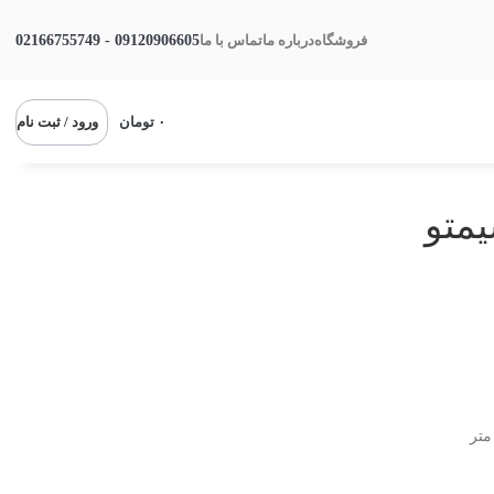
09120906605 - 02166755749
فروشگاه
درباره ما
تماس با ما
۰
تومان
ورود / ثبت نام