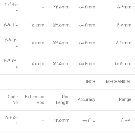
209-10-
–
22.5mm
0.004mm
5-6mm
0
209-11-0
150mm
53.5mm
0.004mm
6-8mm
209-12-
150mm
53.5mm
0.004mm
8-10mm
0
209-13-
150mm
53.5mm
0.004mm
10-12mm
0
INCH
MECHANICAL
Code
Extension
Rod
Accuracy
Range
No.
Rod
Length
209-06-
–
12.5mm
± .0001″
.08-.1″
1