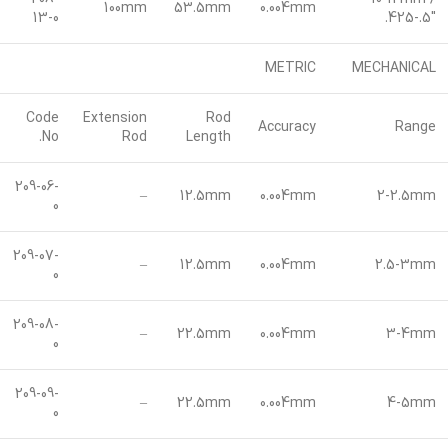
100mm
53.5mm
0.004mm
13-0
.425-.5″
METRIC
MECHANICAL
Code
Extension
Rod
Accuracy
Range
No.
Rod
Length
209-06-
–
12.5mm
0.004mm
2-2.5mm
0
209-07-
–
12.5mm
0.004mm
2.5-3mm
0
209-08-
–
22.5mm
0.004mm
3-4mm
0
209-09-
–
22.5mm
0.004mm
4-5mm
0