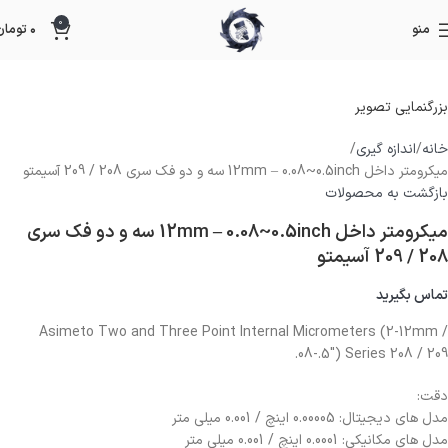
0
منو
۰
تومان
بزرگنمایی تصویر
خانه
اندازه گیری
میکرومتر داخل 12mm – 0.08~0.5inch سه و دو فک سری 208 / 209 آسیمتو
بازگشت به محصولات
میکرومتر داخل 12mm – 0.08~0.5inch سه و دو فک سری
208 / 209 آسیمتو
تماس بگیرید
Asimeto Two and Three Point Internal Micrometers (2-12mm /
.08-.5″) Series 208 / 209
دقت:
مدل های دیجیتال: 0.00005 اینچ / 0.001 میلی متر
مدل های مکانیکی: 0.0001 اینچ / 0.001 میلی متر