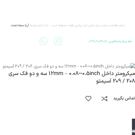
تمام اطلاعات سایت برای تراش ابزار پرشین فولاد محفوظ است – راه اندازی توسط
آریا سعادتمند
خط ویژه پاسخگویی : ۰۹۱۲۰۹۰۶۶۰۵
میکرومتر داخل 12mm – 0.08~0.5inch سه و دو فک سری
208 / 209 آسیمتو
تماس بگیرید
فن
ساپ
یشن
شگاه
 فولاد