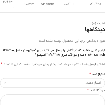
209-13-
100mm
53.5mm
± .0001″
.425-.5″
1
نظرات (0)
دیدگاهها
هیچ دیدگاهی برای این محصول نوشته نشده است.
اولین نفری باشید که دیدگاهی را ارسال می کنید برای “میکرومتر داخل 12mm –
0.08~0.5inch سه و دو فک سری 208 / 209 آسیمتو”
*
نشانی ایمیل شما منتشر نخواهد شد.
بخش‌های موردنیاز علامت‌گذاری شده‌اند
*
امتیاز شما
*
دیدگاه شما