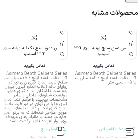
محصولات مشابه
کولیس عمق سنج ورنیه سری 321
کولیس عمق سنج تک لبه ورنیه سری
آسیمتو
322 آسیمتو
تماس بگیرید
تماس بگیرید
Asimeto Depth Calipers Series
Asimeto Depth Calipers Series
321 دقت: 0.001 اینچ / 0.02 میلی متر
321 دقت: 0.001 اینچ / 0.05 میلی متر
یا 0.05 میلی متر
سطح ثابت اندازه گیری روی تیر در
زوایای قائم (قلاب اندازه گیری) بیرون
زده است تا امکان اندازه گیری عمق،
موقعیت شیارهای داخلی و سایر
مشخصات پیچیده را فراهم کند. اندازه
گیری ها را می توان در دو طرف قلاب
اندازه گیری انجام داد. مدل‌های ورنیه
طوری طراحی شده‌اند که به پرتو اصلی
اجازه می‌دهند با مقیاس‌های مربوطه
روی نوار لغزنده قابل برگشت باشد.
پرداخت آنلاین امن
ارسال سریع
پرداخت با کارت‌های شتاب
ارسال در کوتاه‌ترین زمان