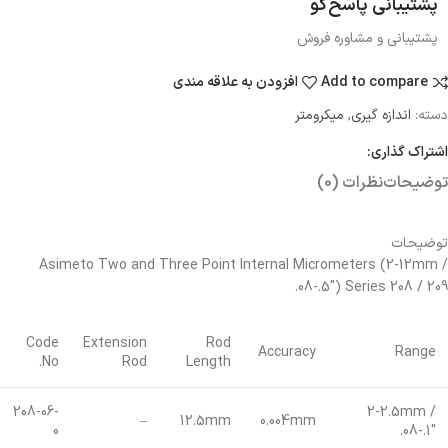
پشتیبانی پاسخ‌گو
پشتیبانی و مشاوره فروش
Add to compare
افزودن به علاقه مندی
دسته:
اندازه گیری
,
میکرومتر
اشتراک گذاری:
توضیحات
نظرات (0)
توضیحات
Asimeto Two and Three Point Internal Micrometers (2-12mm /
.08-.5″) Series 208 / 209
Code
Extension
Rod
Accuracy
Range
No.
Rod
Length
208-06-
2-2.5mm /
–
12.5mm
0.004mm
0
.08-.1″