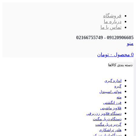
فروشگاه
درباره ما
تماس با ما
09120906605 - 02166755749
منو
0
محصول
۰
تومان
دسته بندی کالاها
اندازه گیری
گیره
مولتی اسپیندل
مته
فرز انگشتی
قلاویز ماشینی
دستگاه قلاویز زن برقی
دستگاه دریل مگنت
گردبر دریل مگنت
هلدر تراشکاری
دستگاه ابزار تیز کن