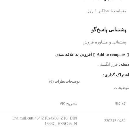
ضمانت تا حداکثر ۱ روز
پشتیبانی پاسخ‌گو
پشتیبانی و مشاوره فروش
Add to compare
افزودن به علاقه مندی
دسته:
فرز انگشتی
اشتراک گذاری:
توضیحات
نظرات (0)
توضیحات
کد کالا
تشریح کالا
Dvt.mill.cutt 45° Ø16x4x60, Z10, DIN
330215.0452
1833C, HSSCo5 ,N