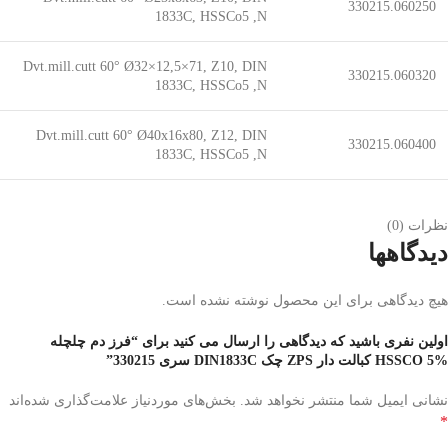
330215.060250
1833C, HSSCo5 ,N
Dvt.mill.cutt 60° Ø32×12,5×71, Z10, DIN
330215.060320
1833C, HSSCo5 ,N
Dvt.mill.cutt 60° Ø40x16x80, Z12, DIN
330215.060400
1833C, HSSCo5 ,N
نظرات (0)
دیدگاهها
هیچ دیدگاهی برای این محصول نوشته نشده است.
اولین نفری باشید که دیدگاهی را ارسال می کنید برای “فرز دم چلچله
HSSCO 5% کبالت دار ZPS چک DIN1833C سری 330215”
نشانی ایمیل شما منتشر نخواهد شد.
بخش‌های موردنیاز علامت‌گذاری شده‌اند
*