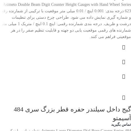
Asimeto Double Beam Digit Counter Height Gauges with Hand Wheel Series
623 درجه بندی: 0.001 اینچ / 0.01 میلی متر موقعیت با ترکیبی از شمارنده رقم
و شماره گیری نمایش داده می شود. طراحی چرخ دستی برای تنظیمات
درشت و ظریف. درجه بندی شمارنده رقمی: اینچ 0.1 اینچ / متریک 1 میلی متر.
شمارنده های رقمی موقعیت یابی دو جهته و قابلیت تنظیم صفر را در هر
موقعیتی فراهم می کنند.
گیج داخل سیلندر حفره قطر بزرگ سری 484
آسیمتو
تماس بگیرید
Asimeto Large Diameter Dial Bore Gauges Series 484 نقطه تماس با نوک