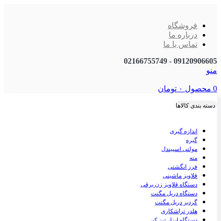
فروشگاه
درباره ما
تماس با ما
09120906605 - 02166755749
منو
0
محصول
۰
تومان
دسته بندی کالاها
اندازه گیری
گیره
مولتی اسپیندل
مته
فرز انگشتی
قلاویز ماشینی
دستگاه قلاویز زن برقی
دستگاه دریل مگنت
گردبر دریل مگنت
هلدر تراشکاری
دستگاه ابزار تیز کن