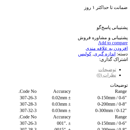
ضمانت تا حداکثر ۱ روز
پشتیبانی پاسخ‌گو
پشتیبانی و مشاوره فروش
Add to compare
افزودن به علاقه مندی
دسته:
اندازه گیری
,
کولیس
اشتراک گذاری:
توضیحات
نظرات (0)
توضیحات
Code No.
Accuracy
Range
307-26-3
± 0.02mm
0-150mm / 0-6″
307-28-3
± 0.03mm
0-200mm / 0-8″
307-32-3
± 0.03mm
0-300mm / 0-12″
Code No.
Accuracy
Range
307-26-3
± .001″
0-6″ / 0-150mm
307-28-3
± .0015″
0-8″ / 0-200mm