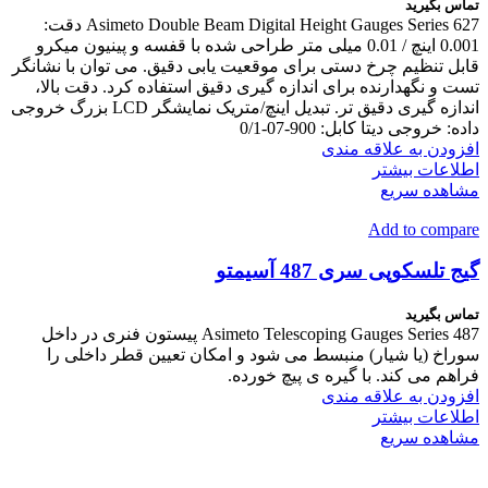
تماس بگیرید
Asimeto Double Beam Digital Height Gauges Series 627 دقت:
0.001 اینچ / 0.01 میلی متر طراحی شده با قفسه و پینیون میکرو
قابل تنظیم چرخ دستی برای موقعیت یابی دقیق. می توان با نشانگر
تست و نگهدارنده برای اندازه گیری دقیق استفاده کرد. دقت بالا،
اندازه گیری دقیق تر. تبدیل اینچ/متریک نمایشگر LCD بزرگ خروجی
داده: خروجی دیتا کابل: 900-07-0/1
افزودن به علاقه مندی
اطلاعات بیشتر
مشاهده سریع
Add to compare
گیج تلسکوپی سری 487 آسیمتو
تماس بگیرید
Asimeto Telescoping Gauges Series 487 پیستون فنری در داخل
سوراخ (یا شیار) منبسط می شود و امکان تعیین قطر داخلی را
فراهم می کند. با گیره ی پیچ خورده.
افزودن به علاقه مندی
اطلاعات بیشتر
مشاهده سریع