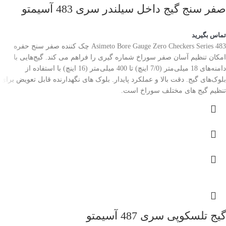
صفر سنج گیج داخل سیلندر سری 483 آسیمتو
تماس بگیرید
Asimeto Bore Gauge Zero Checkers Series 483 چک کننده صفر سنج حفره
امکان تنظیم آسان صفر سوراخ شماره گیری را فراهم می کند. گیج‌هایی با
دامنه‌های 18 میلی‌متر (7/0 اینچ) تا 400 میلی‌متر (16 اینچ) با استفاده از
بلوک‌های گیج. دقت بالا و عملکرد پایدار. بلوک های نگهدارنده قابل تعویض برای
تنظیم گیج های مختلف سوراخ است.
گیج تلسکوپی سری 487 آسیمتو