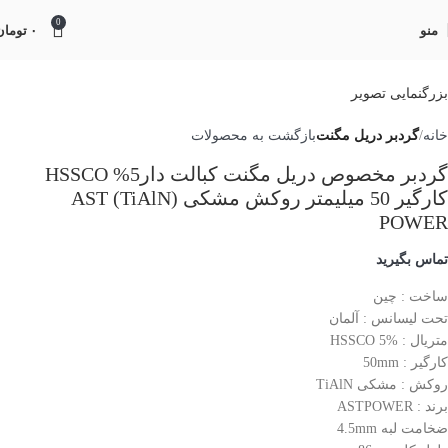
0
منو
۰
تومان
بزرگنمایی تصویر
خانه
گردبر دریل مگنت
بازگشت به محصولات
گردبر مخصوص دریل مگنت کبالت دار5% HSSCO
کارگیر 50 میلیمتر روکش مشکی (TiAlN) AST
POWER
تماس بگیرید
ساخت : چین
تحت لیسانس : آلمان
متریال : HSSCO 5%
کارگیر : 50mm
روکش : مشکی TiAlN
برند : ASTPOWER
ضخامت لبه 4.5mm