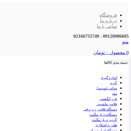
فروشگاه
درباره ما
تماس با ما
09120906605 - 02166755749
منو
0
محصول
۰
تومان
دسته بندی کالاها
اندازه گیری
گیره
مولتی اسپیندل
مته
فرز انگشتی
قلاویز ماشینی
دستگاه قلاویز زن برقی
دستگاه دریل مگنت
گردبر دریل مگنت
هلدر تراشکاری
دستگاه ابزار تیز کن