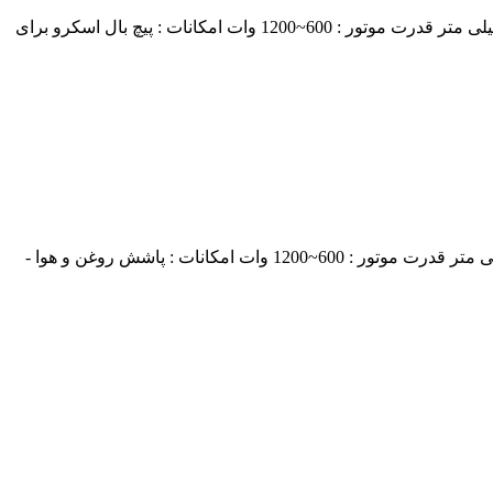
دستگاه قلاویز زن برقی اتوماتیک یونیورسال بازویی مدل : NSBM برند : AstPower نوع موتور : SERVO سایز : M2~M36 بازو : 1045~1200 میلی متر قدرت موتور : 600~1200 وات امکانات : پیچ بال اسکرو برای
دستگاه قلاویز زن برقی اتوماتیک یونیورسال بازویی مدل : TRM برند : AstPower نوع موتور : SERVO سایز : M1~M48 بازو : 1045~1260 میلی متر قدرت موتور : 600~1200 وات امکانات : پاشش روغن و هوا -