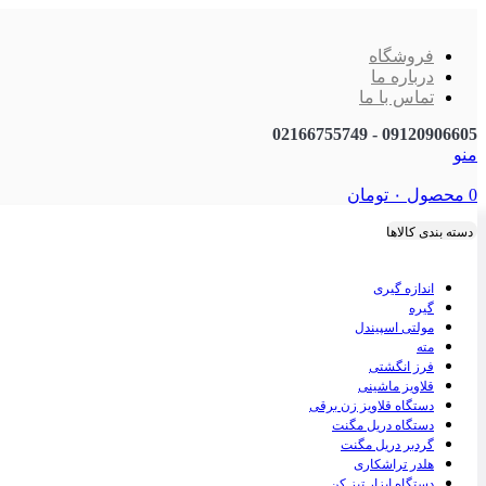
فروشگاه
درباره ما
تماس با ما
09120906605 - 02166755749
منو
0
محصول
۰
تومان
دسته بندی کالاها
اندازه گیری
گیره
مولتی اسپیندل
مته
فرز انگشتی
قلاویز ماشینی
دستگاه قلاویز زن برقی
دستگاه دریل مگنت
گردبر دریل مگنت
هلدر تراشکاری
دستگاه ابزار تیز کن