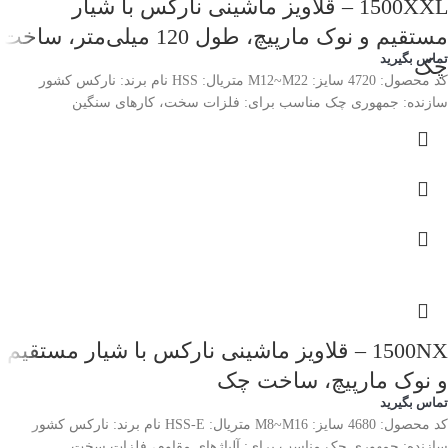
1500XXL – قلاویز ماشینی نارکس با شیار
مستقیم و نوک مارپیچ، طول 120 میلی‌متر، ساخت
تماس بگیرید
چک
کد محصول: 4720 سایز: M12~M22 متریال: HSS نام برند: نارکس کشور
سازنده: جمهوری چک مناسب برای: فلزات سخت، کارهای سنگین
1500NX – قلاویز ماشینی نارکس با شیار مستقیم
و نوک مارپیچ، ساخت چک
تماس بگیرید
کد محصول: 4680 سایز: M8~M16 متریال: HSS-E نام برند: نارکس کشور
سازنده: جمهوری چک مناسب برای: آلیاژهای مقاوم، فلزات سخت