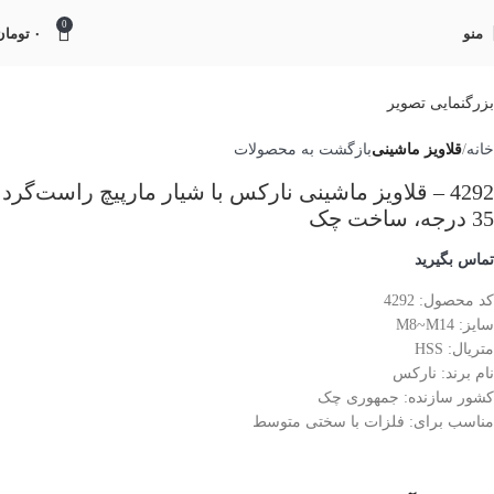
0
منو
۰
تومان
بزرگنمایی تصویر
خانه
قلاویز ماشینی
بازگشت به محصولات
4292 – قلاویز ماشینی نارکس با شیار مارپیچ راست‌گرد
35 درجه، ساخت چک
تماس بگیرید
کد محصول: 4292
سایز: M8~M14
متریال: HSS
نام برند: نارکس
کشور سازنده: جمهوری چک
مناسب برای: فلزات با سختی متوسط