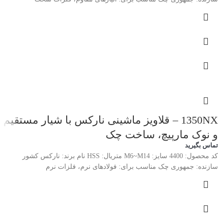
1350NX – قلاویز ماشینی نارکس با شیار مستقیم
و نوک مارپیچ، ساخت چک
تماس بگیرید
کد محصول: 4400 سایز: M6~M14 متریال: HSS نام برند: نارکس کشور
سازنده: جمهوری چک مناسب برای: فولادهای نرم، فلزات نرم