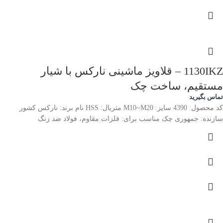
1130IKZ – قلاویز ماشینی نارکس با شیار
مستقیم، ساخت چک
تماس بگیرید
کد محصول: 4390 سایز: M10~M20 متریال: HSS نام برند: نارکس کشور
سازنده: جمهوری چک مناسب برای: فلزات مقاوم، فولاد ضد زنگ