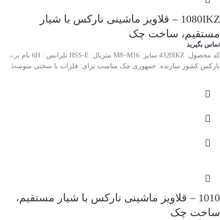
1080IKZ – قلاویز ماشینی نارکس با شیار
مستقیم، ساخت چک
تماس بگیرید
کد محصول: 4320IKZ سایز: M8~M16 متریال: HSS-E تلرانس : 6H نام برند:
نارکس کشور سازنده: جمهوری چک مناسب برای: فلزات با سختی متوسط
1010 – قلاویز ماشینی نارکس با شیار مستقیم،
ساخت چک