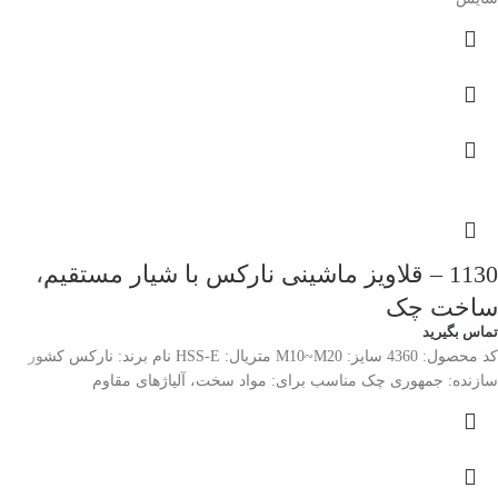
1130 – قلاویز ماشینی نارکس با شیار مستقیم،
ساخت چک
تماس بگیرید
کد محصول: 4360 سایز: M10~M20 متریال: HSS-E نام برند: نارکس کشور
سازنده: جمهوری چک مناسب برای: مواد سخت، آلیاژهای مقاوم