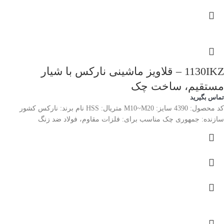
1130IKZ – قلاویز ماشینی نارکس با شیار
مستقیم، ساخت چک
تماس بگیرید
کد محصول: 4390 سایز: M10~M20 متریال: HSS نام برند: نارکس کشور
سازنده: جمهوری چک مناسب برای: فلزات مقاوم، فولاد ضد زنگ