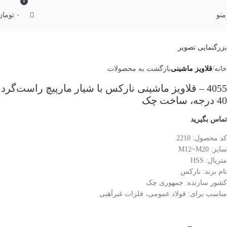
0
منو
۰
تومان
بزرگنمایی تصویر
خانه
قلاویز ماشینی
بازگشت به محصولات
4055 – قلاویز ماشینی نارکس با شیار مارپیچ راست‌گرد
40 درجه، ساخت چک
تماس بگیرید
کد محصول: 2210
سایز: M12~M20
متریال: HSS
نام برند: نارکس
کشور سازنده: جمهوری چک
مناسب برای: فولاد عمومی، فلزات غیرآهنی