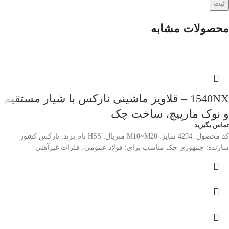
محصولات مشابه
1540NX – قلاویز ماشینی نارکس با شیار مستقیم
و نوک مارپیچ، ساخت چک
تماس بگیرید
کد محصول: 4294 سایز: M10~M20 متریال: HSS نام برند: نارکس کشور
سازنده: جمهوری چک مناسب برای: فولاد عمومی، فلزات غیرآهنی