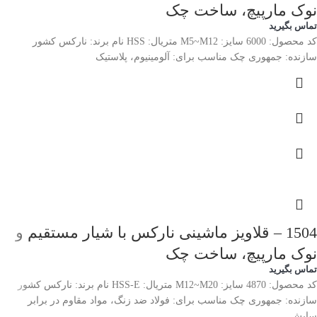
نوک مارپیچ، ساخت چک
تماس بگیرید
کد محصول: 6000 سایز: M5~M12 متریال: HSS نام برند: نارکس کشور
سازنده: جمهوری چک مناسب برای: آلومینیوم، پلاستیک
1504 – قلاویز ماشینی نارکس با شیار مستقیم و
نوک مارپیچ، ساخت چک
تماس بگیرید
کد محصول: 4870 سایز: M12~M20 متریال: HSS-E نام برند: نارکس کشور
سازنده: جمهوری چک مناسب برای: فولاد ضد زنگ، مواد مقاوم در برابر
سایش