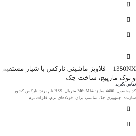
1350NX – قلاویز ماشینی نارکس با شیار مستقیم
و نوک مارپیچ، ساخت چک
تماس بگیرید
کد محصول: 4400 سایز: M6~M14 متریال: HSS نام برند: نارکس کشور
سازنده: جمهوری چک مناسب برای: فولادهای نرم، فلزات نرم