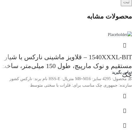
محصولات مشابه
1540XXXL-BIT – قلاویز ماشینی نارکس با شیار
مستقیم و نوک مارپیچ، طول 150 میلی‌متر، ساخت
تماس بگیرید
چک
کد محصول: 4295 سایز: M8~M16 متریال: HSS-E نام برند: نارکس کشور
سازنده: جمهوری چک مناسب برای: فلزات با سختی متوسط