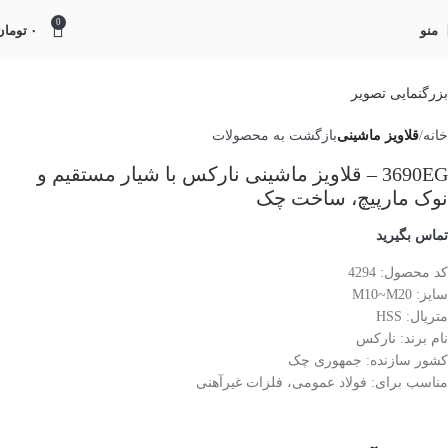
0
منو
۰
تومان
بزرگنمایی تصویر
خانه
قلاویز ماشینی
بازگشت به محصولات
3690EG – قلاویز ماشینی نارکس با شیار مستقیم و
نوک مارپیچ، ساخت چک
تماس بگیرید
کد محصول: 4294
سایز: M10~M20
متریال: HSS
نام برند: نارکس
کشور سازنده: جمهوری چک
مناسب برای: فولاد عمومی، فلزات غیرآهنی