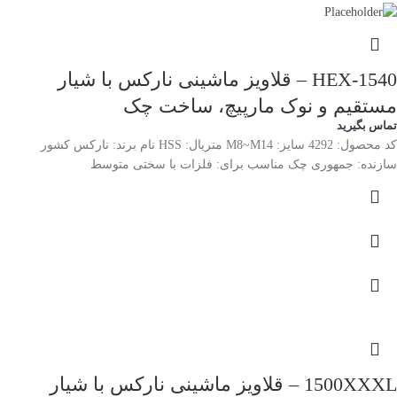
1540-HEX – قلاویز ماشینی نارکس با شیار
مستقیم و نوک مارپیچ، ساخت چک
تماس بگیرید
کد محصول: 4292 سایز: M8~M14 متریال: HSS نام برند: نارکس کشور
سازنده: جمهوری چک مناسب برای: فلزات با سختی متوسط
1500XXXL – قلاویز ماشینی نارکس با شیار