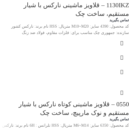
1130IKZ – قلاویز ماشینی نارکس با شیار
مستقیم، ساخت چک
تماس بگیرید
کد محصول: 4390 سایز: M10~M20 متریال: HSS نام برند: نارکس کشور
سازنده: جمهوری چک مناسب برای: فلزات مقاوم، فولاد ضد زنگ
0550 – قلاویز ماشینی کوتاه نارکس با شیار
مستقیم و نوک مارپیچ، ساخت چک
تماس بگیرید
کد محصول: 6350 سایز: M6~M14 متریال: HSS تلرانس : 6H نام برند: نارکس