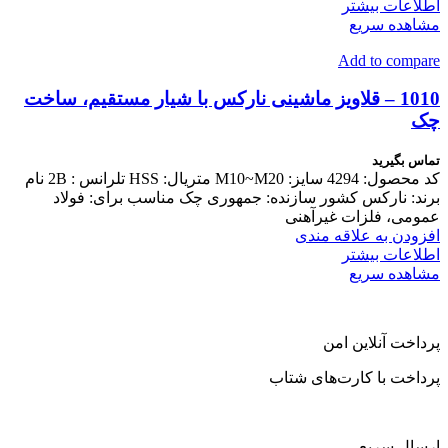
اطلاعات بیشتر
مشاهده سریع
Add to compare
1010 – قلاویز ماشینی نارکس با شیار مستقیم، ساخت
چک
تماس بگیرید
کد محصول: 4294 سایز: M10~M20 متریال: HSS تلرانس : 2B نام
برند: نارکس کشور سازنده: جمهوری چک مناسب برای: فولاد
عمومی، فلزات غیرآهنی
افزودن به علاقه مندی
اطلاعات بیشتر
مشاهده سریع
پرداخت آنلاین امن
پرداخت با کارت‌های شتاب
ارسال سریع