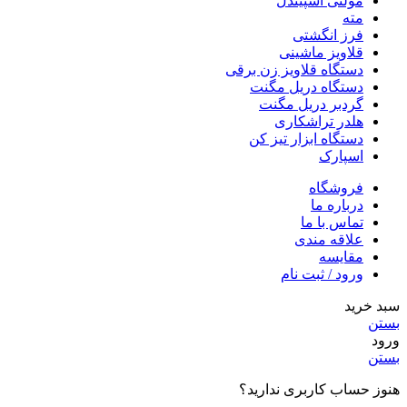
مولتی اسپیندل
مته
فرز انگشتی
قلاویز ماشینی
دستگاه قلاویز زن برقی
دستگاه دریل مگنت
گردبر دریل مگنت
هلدر تراشکاری
دستگاه ابزار تیز کن
اسپارک
فروشگاه
درباره ما
تماس با ما
علاقه مندی
مقایسه
ورود / ثبت نام
سبد خرید
بستن
ورود
بستن
هنوز حساب کاربری ندارید؟