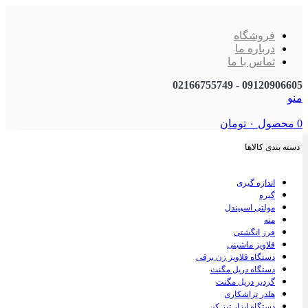
فروشگاه
درباره ما
تماس با ما
09120906605 - 02166755749
منو
0
محصول
۰
تومان
دسته بندی کالاها
اندازه گیری
گیره
مولتی اسپیندل
مته
فرز انگشتی
قلاویز ماشینی
دستگاه قلاویز زن برقی
دستگاه دریل مگنت
گردبر دریل مگنت
هلدر تراشکاری
دستگاه ابزار تیز کن