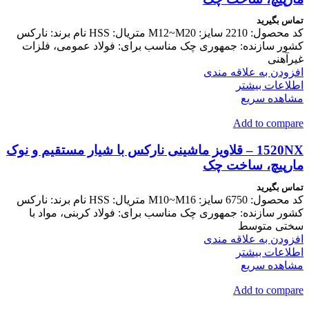
تماس بگیرید
کد محصول: 2210 سایز: M12~M20 متریال: HSS نام برند: نارکس
کشور سازنده: جمهوری چک مناسب برای: فولاد عمومی، فلزات
غیرآهنی
افزودن به علاقه مندی
اطلاعات بیشتر
مشاهده سریع
Add to compare
1520NX – قلاویز ماشینی نارکس با شیار مستقیم و نوک
مارپیچ، ساخت چک
تماس بگیرید
کد محصول: 6750 سایز: M10~M16 متریال: HSS نام برند: نارکس
کشور سازنده: جمهوری چک مناسب برای: فولاد کربنی، مواد با
سختی متوسط
افزودن به علاقه مندی
اطلاعات بیشتر
مشاهده سریع
Add to compare