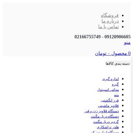
فروشگاه
درباره ما
تماس با ما
09120906605 - 02166755749
منو
0
محصول
۰
تومان
دسته بندی کالاها
اندازه گیری
گیره
مولتی اسپیندل
مته
فرز انگشتی
قلاویز ماشینی
دستگاه قلاویز زن برقی
دستگاه دریل مگنت
گردبر دریل مگنت
هلدر تراشکاری
دستگاه ابزار تیز کن