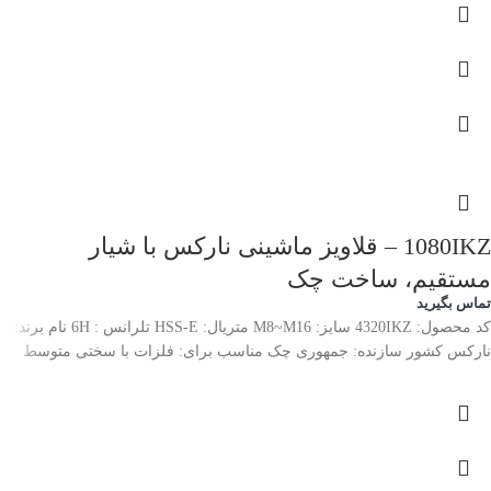
1080IKZ – قلاویز ماشینی نارکس با شیار
مستقیم، ساخت چک
تماس بگیرید
کد محصول: 4320IKZ سایز: M8~M16 متریال: HSS-E تلرانس : 6H نام برند:
نارکس کشور سازنده: جمهوری چک مناسب برای: فلزات با سختی متوسط