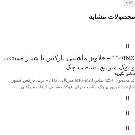
محصولات مشابه
1540NX – قلاویز ماشینی نارکس با شیار مستقیم
و نوک مارپیچ، ساخت چک
تماس بگیرید
کد محصول: 4294 سایز: M10~M20 متریال: HSS نام برند: نارکس کشور
سازنده: جمهوری چک مناسب برای: فولاد عمومی، فلزات غیرآهنی