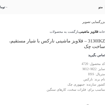
منو
۰
توما
بزرگنمایی تصویر
خانه
قلاویز ماشینی
بازگشت به محصولات
3130IKZ – قلاویز ماشینی نارکس با شیار مستقیم،
ساخت چک
تماس بگیرید
کد محصول: 4720
سایز: M12~M22
متریال: HSS
نام برند: نارکس
کشور سازنده: جمهوری چک
مناسب برای: فلزات سخت، کارهای سنگین