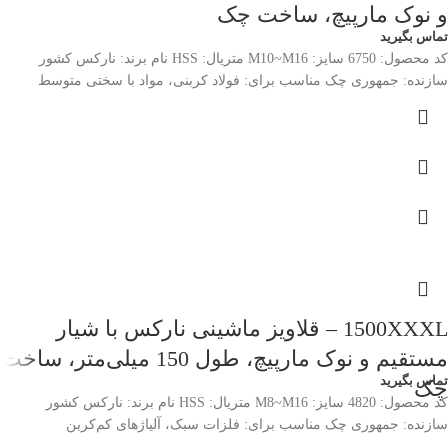
و نوک مارپیچ، ساخت چک
تماس بگیرید
کد محصول: 6750 سایز: M10~M16 متریال: HSS نام برند: نارکس کشور
سازنده: جمهوری چک مناسب برای: فولاد کربنی، مواد با سختی متوسط
1500XXXL – قلاویز ماشینی نارکس با شیار
مستقیم و نوک مارپیچ، طول 150 میلی‌متر، ساخت
تماس بگیرید
چک
کد محصول: 4820 سایز: M8~M16 متریال: HSS نام برند: نارکس کشور
سازنده: جمهوری چک مناسب برای: فلزات سبک، آلیاژهای کم‌کربن