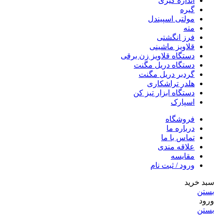
اندازه گیری
گیره
مولتی اسپیندل
مته
فرز انگشتی
قلاویز ماشینی
دستگاه قلاویز زن برقی
دستگاه دریل مگنت
گردبر دریل مگنت
هلدر تراشکاری
دستگاه ابزار تیز کن
اسپارک
فروشگاه
درباره ما
تماس با ما
علاقه مندی
مقایسه
ورود / ثبت نام
سبد خرید
بستن
ورود
بستن