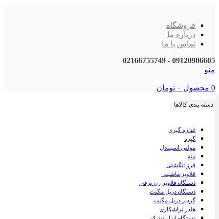
فروشگاه
درباره ما
تماس با ما
09120906605 - 02166755749
منو
0
محصول
۰
تومان
دسته بندی کالاها
اندازه گیری
گیره
مولتی اسپیندل
مته
فرز انگشتی
قلاویز ماشینی
دستگاه قلاویز زن برقی
دستگاه دریل مگنت
گردبر دریل مگنت
هلدر تراشکاری
دستگاه ابزار تیز کن