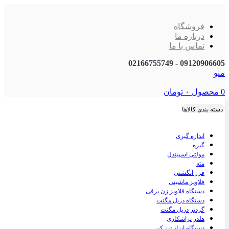
فروشگاه
درباره ما
تماس با ما
09120906605 - 02166755749
منو
0
محصول
۰
تومان
دسته بندی کالاها
اندازه گیری
گیره
مولتی اسپیندل
مته
فرز انگشتی
قلاویز ماشینی
دستگاه قلاویز زن برقی
دستگاه دریل مگنت
گردبر دریل مگنت
هلدر تراشکاری
دستگاه ابزار تیز کن