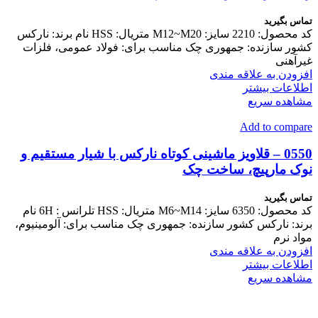
تماس بگیرید
کد محصول: 2210 سایز: M12~M20 متریال: HSS نام برند: نارکس
کشور سازنده: جمهوری چک مناسب برای: فولاد عمومی، فلزات
غیرآهنی
افزودن به علاقه مندی
اطلاعات بیشتر
مشاهده سریع
Add to compare
0550 – قلاویز ماشینی کوتاه نارکس با شیار مستقیم و
نوک مارپیچ، ساخت چک
تماس بگیرید
کد محصول: 6350 سایز: M6~M14 متریال: HSS تلرانس : 6H نام
برند: نارکس کشور سازنده: جمهوری چک مناسب برای: آلومینیوم،
مواد نرم
افزودن به علاقه مندی
اطلاعات بیشتر
مشاهده سریع