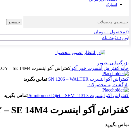
اسپارک
جستجو
0
محصول
۰
تومان
ورود / ثبت نام
بزرگنمایی تصویر
خانه
کفتراش اینسرت خور آکو
کفتراش آکو اینسرت KORLOY – SE 14M4
کفتراش آکو اینسرت SN 1206 – WALTER
تماس بگیرید
بازگشت به محصولات
کفتراش آکو اینسرت Sumitomo / Dijet – SEMT 13T3
تماس بگیرید
کفتراش آکو اینسرت KORLOY – SE 14M4
تماس بگیرید