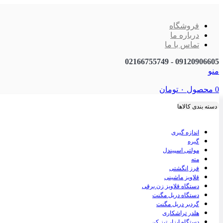
فروشگاه
درباره ما
تماس با ما
09120906605 - 02166755749
منو
0
محصول
۰
تومان
دسته بندی کالاها
اندازه گیری
گیره
مولتی اسپیندل
مته
فرز انگشتی
قلاویز ماشینی
دستگاه قلاویز زن برقی
دستگاه دریل مگنت
گردبر دریل مگنت
هلدر تراشکاری
دستگاه ابزار تیز کن