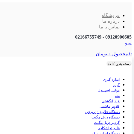
فروشگاه
درباره ما
تماس با ما
09120906605 - 02166755749
منو
0
محصول
۰
تومان
دسته بندی کالاها
اندازه گیری
گیره
مولتی اسپیندل
مته
فرز انگشتی
قلاویز ماشینی
دستگاه قلاویز زن برقی
دستگاه دریل مگنت
گردبر دریل مگنت
هلدر تراشکاری
دستگاه ابزار تیز کن