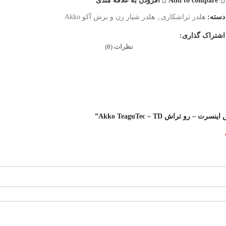
Add to compare
افزودن به علاقه مندی
دسته:
هلدر تراشکاری
,
هلدر شیار زن و برش آکو Akko
اشتراک گذاری:
نظرات (0)
راش Akko TeaguTec – TD”