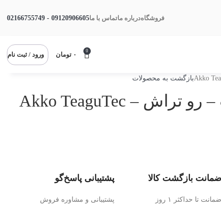
09120906605 - 02166755749
فروشگاه
درباره ما
تماس با ما
0
۰
تومان
ورود / ثبت نام
بازگشت به محصولات
هلدر برش آکو مخصوص اینسرت – رو تراش Akko TeaguTec –
مانت بازگشت کالا
پشتیبانی پاسخ‌گو
مانت تا حداکثر ۱ روز
پشتیبانی و مشاوره فروش