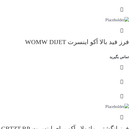
فرز فید بالا آکو اینسرت WOMW DIJET
تماس بگیرید
فرز انگشتی ماژولار آکو برای اینسرت CRTZT-RP