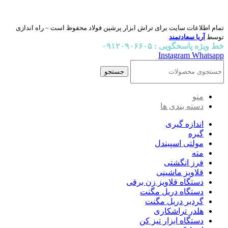
تمام اطلاعات سایت برای تراش ابزار پرشین فولاد محفوظ است – راه اندازی
توسط
آریا سعادتمند
خط ویژه پاسخگویی : ۰۹۱۲۰۹۰۶۶۰۵
Instagram
Whatsapp
جستجو
منو
دسته بندی ها
اندازه گیری
گیره
مولتی اسپیندل
مته
فرز انگشتی
قلاویز ماشینی
دستگاه قلاویز زن برقی
دستگاه دریل مگنت
گردبر دریل مگنت
هلدر تراشکاری
دستگاه ابزار تیز کن