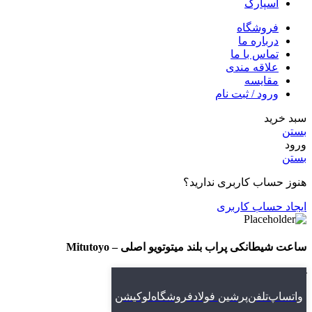
اسپارک
فروشگاه
درباره ما
تماس با ما
علاقه مندی
مقایسه
ورود / ثبت نام
سبد خرید
بستن
ورود
بستن
هنوز حساب کاربری ندارید؟
ایجاد حساب کاربری
ساعت شیطانکی پراب بلند میتوتویو اصلی – Mitutoyo
تماس بگیرید
Add to compare
واتساپ
تلفن
پرشین فولاد
فروشگاه
لوکیشن
افزودن به علاقه مندی