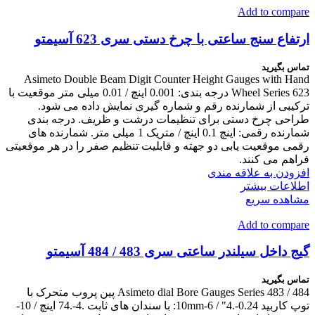
Add to compare
ارتفاع سنج ساعتی با چرخ دستی سری 623 آسیمتو
تماس بگیرید
Asimeto Double Beam Digit Counter Height Gauges with Hand
Wheel Series 623 درجه بندی: 0.001 اینچ / 0.01 میلی متر موقعیت با
ترکیبی از شمارنده رقم و شماره گیری نمایش داده می شود.
طراحی چرخ دستی برای تنظیمات درشت و ظریف. درجه بندی
شمارنده رقمی: اینچ 0.1 اینچ / متریک 1 میلی متر. شمارنده های
رقمی موقعیت یابی دو جهته و قابلیت تنظیم صفر را در هر موقعیتی
فراهم می کنند.
افزودن به علاقه مندی
اطلاعات بیشتر
مشاهده سریع
Add to compare
گیج داخل سیلندر ساعتی سری 483 / 484 آسیمتو
تماس بگیرید
Asimeto dial Bore Gauges Series 483 / 484 پین پروب متحرک با
توپ کاربید 0.24-.4" / 6-10mm: با سندان های ثابت .4-.74 اینچ / 10-