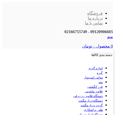
فروشگاه
درباره ما
تماس با ما
09120906605 - 02166755749
منو
0
محصول
۰
تومان
دسته بندی کالاها
اندازه گیری
گیره
مولتی اسپیندل
مته
فرز انگشتی
قلاویز ماشینی
دستگاه قلاویز زن برقی
دستگاه دریل مگنت
گردبر دریل مگنت
هلدر تراشکاری
دستگاه ابزار تیز کن