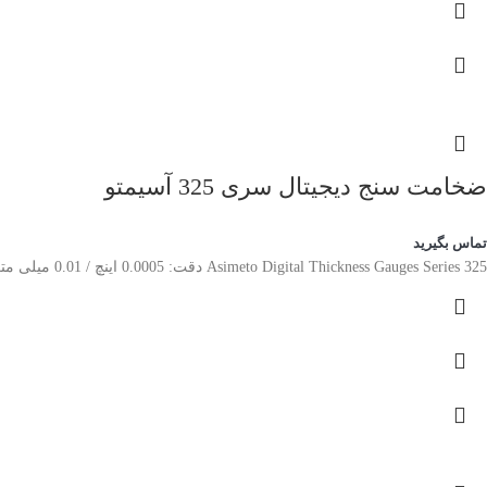
ضخامت سنج دیجیتال سری 325 آسیمتو
تماس بگیرید
Asimeto Digital Thickness Gauges Series 325 دقت: 0.0005 اینچ / 0.01 میلی متر تبدیل اینچ/متریک برای اندازه گیری ضخامت کاغذ، فیلم، سیم، ورق فلزی، جواهرات، چرم و مواد مشابه. وزن سبک، کارکرد آسان.