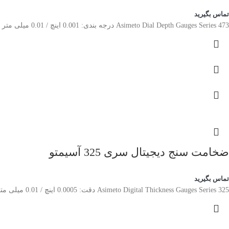
تماس بگیرید
Asimeto Dial Depth Gauges Series 473 درجه بندی: 0.001 اینچ / 0.01 میلی متر محدوده کل اندازه گیری با میله های عمق رزوه ای در فواصل 1 اینچی یا 20 میلی متری انجام می شود.
ضخامت سنج دیجیتال سری 325 آسیمتو
تماس بگیرید
Asimeto Digital Thickness Gauges Series 325 دقت: 0.0005 اینچ / 0.01 میلی متر تبدیل اینچ/متریک برای اندازه گیری ضخامت کاغذ، فیلم، سیم، ورق فلزی، جواهرات، چرم و مواد مشابه. وزن سبک، کارکرد آسان.