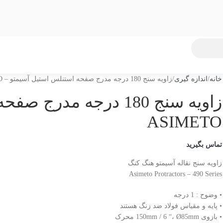
خانه
اندازه گیری
زاویه سنج 180 درجه مدرج صفحه استنلس استیل آسیمتو – ASIMETO
زاویه سنج 180 درجه مد
ASIMETO
تماس بگیرید
زاویه سنج نقاله آسیمتو هنگ کنگ
Asimeto Protractors – 490 Series
• وضوح : 1 درجه
• پایه و مقیاس فولاد ضد زنگ هستند
• بازوی 150mm / 6 “، Ø85mm محرک