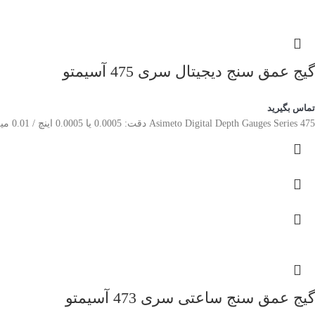
گیج عمق سنج دیجیتال سری 475 آسیمتو
تماس بگیرید
Asimeto Digital Depth Gauges Series 475 دقت: 0.0005 یا 0.0005 اینچ / 0.01 میلی متر یا 0.001 میلی متر محدوده کل اندازه گیری با میله های عمق رزوه ای در فواصل 1 اینچی یا 20 میلی متری انجام می شود. تبدیل اینچ/متریک
گیج عمق سنج ساعتی سری 473 آسیمتو