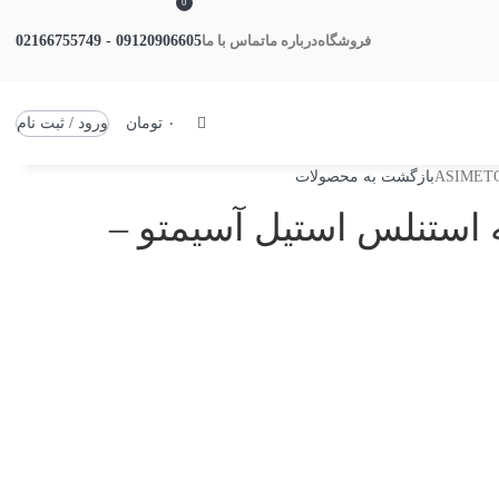
0
09120906605 - 02166755749
فروشگاه
درباره ما
تماس با ما
۰
تومان
ورود / ثبت نام
بازگشت به محصولات
رج صفحه استنلس استیل آسیمتو –