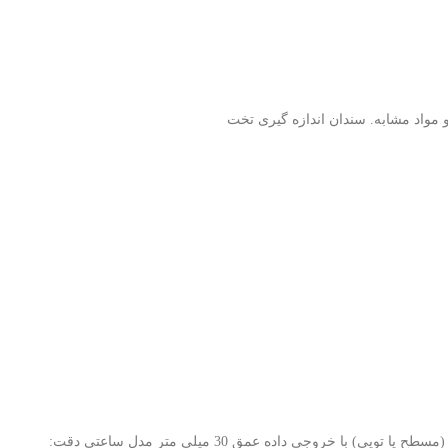
Asimeto Quick Thickness Gauges Series 495 / 491 مدل دیجیتال دقت: 0.0005 اینچ / 0.01 میلی متر قاب پلاستیکی با استحکام بالا سر اندازه گیری قابل تعویض (مسطح یا توپی) با خروجی داده عمق 30 میلی متر مدل ساعتی دقت: