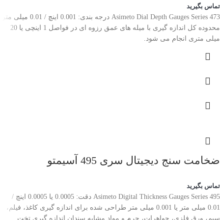
تماس بگیرید
Asimeto Dial Depth Gauges Series 473 درجه بندی: 0.001 اینچ / 0.01 میلی متر
محدوده کل اندازه گیری با میله های عمق رزوه ای در فواصل 1 اینچی یا 20
میلی متری انجام می شود.
ضخامت سنج دیجیتال سری 495 آسیمتو
تماس بگیرید
Asimeto Digital Thickness Gauges Series 495 دقت: 0.0005 یا 0.0005 اینچ /
0.01 میلی متر یا 0.001 میلی متر طراحی شده برای اندازه گیری کاغذ، فیلم،
سیم، ورق فلزی، جواهرات، چرم و مواد مشابه سندان اندازه گیری تخت.