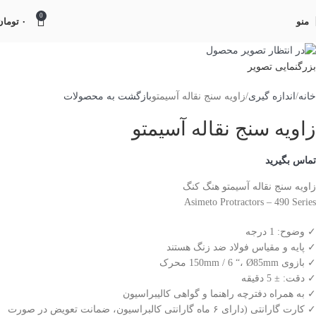
0
منو
۰
تومان
بزرگنمایی تصویر
خانه
اندازه گیری
زاویه سنج نقاله آسیمتو
بازگشت به محصولات
زاویه سنج نقاله آسیمتو
تماس بگیرید
زاویه سنج نقاله آسیمتو هنگ کنگ
Asimeto Protractors – 490 Series
✓ وضوح: 1 درجه
✓ پایه و مقیاس فولاد ضد زنگ هستند
✓ بازوی 150mm / 6 “، Ø85mm محرک
✓ دقت: ± 5 دقیقه
✓ به همراه دفترچه راهنما و گواهی کالیبراسیون
✓ کارت گارانتی (دارای ۶ ماه گارانتی کالبراسیون، ضمانت تعویض در صورت