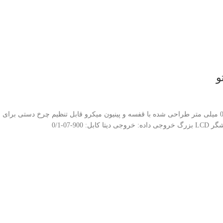
Asimeto Double Beam Digital Height Gauges Series 627 دقت: 0.001 اینچ / 0.01 میلی متر طراحی شده با قفسه و پینیو
-07-0/1