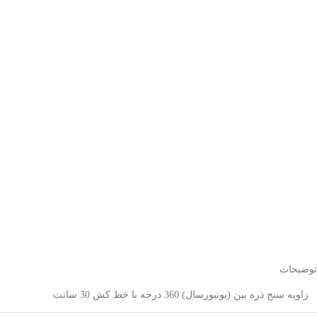
توضیحات
زاویه سنج ذره بین (یونیورسال) 360 درجه با خط کش 30 سانت