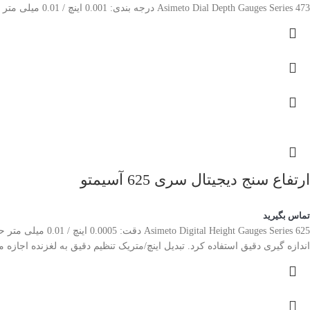
Asimeto Dial Depth Gauges Series 473 درجه بندی: 0.001 اینچ / 0.01 میلی متر محدوده کل اندازه گیری با میله های عمق رزوه ای در فواصل 1 اینچی یا 20 میلی متری انجام می شود.
ارتفاع سنج دیجیتال سری 625 آسیمتو
تماس بگیرید
auges Series 625
اندازه گیری دقیق استفاده کرد. تبدیل اینچ/متریک تنظیم دقیق به لغزنده اجازه می دهد