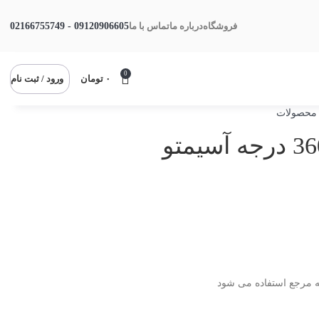
09120906605 - 02166755749
فروشگاه
درباره ما
تماس با ما
0
۰
تومان
ورود / ثبت نام
 محصولات
فحه مرجع استفاده می شود