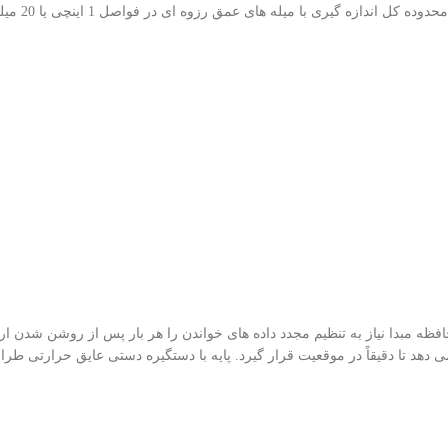
Asimeto Digital Height G دقت: 0.0005 اینچ / 0.01 میلی متر حافظه مبدا نیاز به تنظیم مجدد داده های خواند
 تا دقیقاً در موقعیت قرار گیرد. پایه با دستگیره دستی عایق حرارتی طراحی شده است (