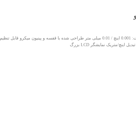
Asimeto Double Beam Digital Height Gauges With Hand Wheel Series 627 دقت: 0.001 اینچ / 0.01 میلی
اینچ/متریک نمایشگر LCD بزرگ