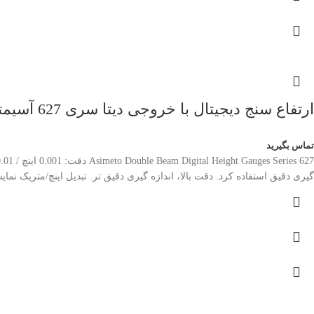
ارتفاع سنج دیجیتال با خروجی دیتا سری 627 آسیمتو
تماس بگیرید
گیری دقیق استفاده کرد. دقت بالا، اندازه گیری دقیق تر. تبدیل اینچ/متریک نمایشگر LCD بزرگ خروجی داده: خروجی دیتا کابل: 900