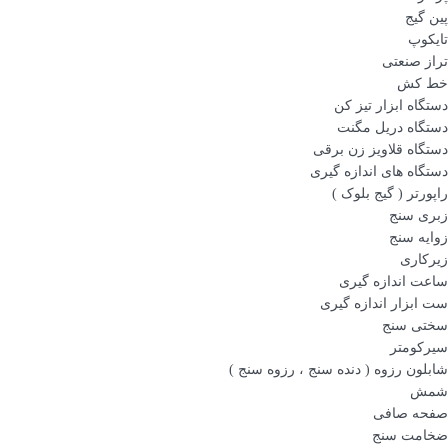
پین گیج
تایکوپ
تراز صنعتی
خط کش
دستگاه ابزار تیز کن
دستگاه دریل مگنت
دستگاه قلاویز زن برقی
دستگاه های اندازه گیری
راپورتر ( گیج بلوک )
زبری سنج
زوایه سنج
زیرکاری
ساعت اندازه گیری
ست ابزار اندازه گیری
سختی سنج
سیرکومتر
شابلون رزوه ( دنده سنج ، رزوه سنج )
شمش
صفحه صافی
ضخامت سنج