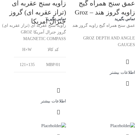
عمق سنج همراه گیج
زاویه سنج عقربه ای
زاویه گروز هند – Groz
(تراز عقربه ای) گروز
تماس بگیرید
تماس بگیرید
جنرال آمریکا
عمق سنج همراه گیج زاویه گروز هند
زاویه سنج عقربه ای (تراز عقربه ای)
گروز جنرال آمریکا GROZ
GROZ DEPTH AND ANGLE
MAGNETIC COMPASS
GAUGES
کد کالا
H×W
135×121
MBP/01
اطلاعات بیشتر
اطلاعات بیشتر