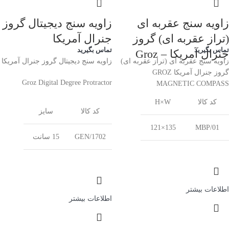
زاویه سنج عقربه ای
زاویه سنج دیجیتال گروز
(تراز عقربه ای) گروز
جنرال آمریکا
تماس بگیرید
تماس بگیرید
جنرال آمریکا – Groz
زاویه سنج عقربه ای (تراز عقربه ای)
زاویه سنج دیجیتال گروز جنرال آمریکا
گروز جنرال آمریکا GROZ
Groz Digital Degree Protractor
MAGNETIC COMPASS
کد کالا
H×W
کد کالا
سایز
135×121
MBP/01
GEN/1702
15 سانت
اطلاعات بیشتر
اطلاعات بیشتر