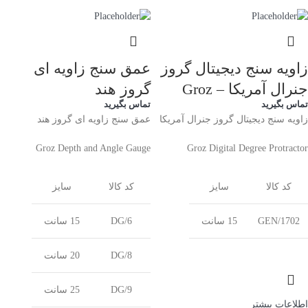
زاویه سنج دیجیتال گروز
عمق سنج زاویه ای
جنرال آمریکا – Groz
گروز هند
تماس بگیرید
تماس بگیرید
زاویه سنج دیجیتال گروز جنرال آمریکا
عمق سنج زاویه ای گروز هند
Groz Depth and Angle Gauge
Groz Digital Degree Protractor
کد کالا
سایز
کد کالا
سایز
GEN/1702
15 سانت
DG/6
15 سانت
DG/8
20 سانت
DG/9
25 سانت
اطلاعات بیشتر