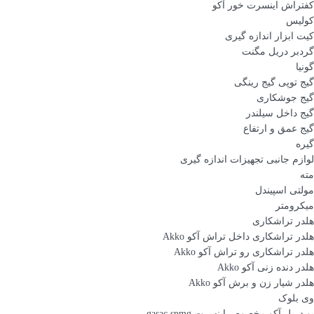
کفتراش اینسرت خور آکو
کولیس
کیت ابزار اندازه گیری
گردبر دریل مگنت
گونیا
گیج توپی گیج رینگی
گیج جوشکاری
گیج داخل سیلندر
گیج عمق و ارتفاع
گیره
لوازم جانبی تجهیزات اندازه گیری
مته
مولتی اسپیندل
میکرومتر
هلدر تراشکاری
هلدر تراشکاری داخل تراش آکو Akko
هلدر تراشکاری رو تراش آکو Akko
هلدر دنده زنی آکو Akko
هلدر شیار زن و برش آکو Akko
وی بلوک
یو دریل آکو مخصوص اینسرت gasac spmg