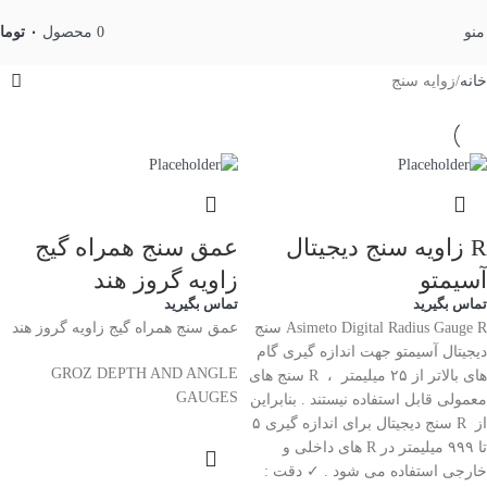
منو
0
محصول
۰
توما
خانه
زوایه سنج
R زاویه سنج دیجیتال
عمق سنج همراه گیج
آسیمتو
زاویه گروز هند
تماس بگیرید
تماس بگیرید
Asimeto Digital Radius Gauge R سنج
عمق سنج همراه گیج زاویه گروز هند
دیجیتال آسیمتو جهت اندازه گیری گام
GROZ DEPTH AND ANGLE
های بالاتر از ۲۵ میلیمتر ، R سنج های
GAUGES
معمولی قابل استفاده نیستند . بنابراین
از R سنج دیجیتال برای اندازه گیری ۵
تا ۹۹۹ میلیمتر در R های داخلی و
خارجی استفاده می شود . ✓ دقت :