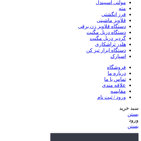
مولتی اسپیندل
مته
فرز انگشتی
قلاویز ماشینی
دستگاه قلاویز زن برقی
دستگاه دریل مگنت
گردبر دریل مگنت
هلدر تراشکاری
دستگاه ابزار تیز کن
اسپارک
فروشگاه
درباره ما
تماس با ما
علاقه مندی
مقایسه
ورود / ثبت نام
سبد خرید
بستن
ورود
بستن
هنوز حساب کاربری ندارید؟