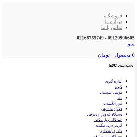
فروشگاه
درباره ما
تماس با ما
09120906605 - 02166755749
منو
0
محصول
۰
تومان
دسته بندی کالاها
اندازه گیری
گیره
مولتی اسپیندل
مته
فرز انگشتی
قلاویز ماشینی
دستگاه قلاویز زن برقی
دستگاه دریل مگنت
گردبر دریل مگنت
هلدر تراشکاری
دستگاه ابزار تیز کن