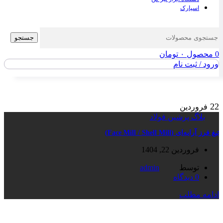
اسپارک
جستجو
0
محصول
۰
تومان
ورود / ثبت نام
22
فروردین
بلاگ پرشین فولاد
تیغ فرز آرایه‌ای (Face Mill / Shell Mill)
فروردین 22, 1404
توسط
admin
0
دیدگاه
ادامه مطلب