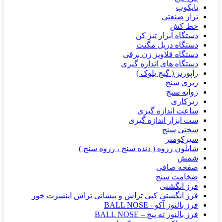
تایکوپ
تراز صنعتی
خط کش
دستگاه ابزار تیز کن
دستگاه دریل مگنت
دستگاه قلاویز زن برقی
دستگاه های اندازه گیری
راپورتر ( گیج بلوک )
زبری سنج
زوایه سنج
زیرکاری
ساعت اندازه گیری
ست ابزار اندازه گیری
سختی سنج
سیرکومتر
شابلون رزوه ( دنده سنج ، رزوه سنج )
شمش
صفحه صافی
ضخامت سنج
فرز انگشتی
فرز انگشتی کپی تراش و پیشانی تراش اینسرت خور
فرز بالنوز آکو - BALL NOSE
فرز بالنوز ته پیچ – BALL NOSE