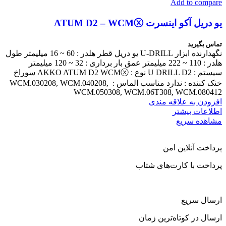
Add to compare
یو دریل آکو اینسرت ATUM D2 – WCMⓧ
تماس بگیرید
نگهدارنده ابزار U-DRILL یو دریل قطر هلدر : 60 ~ 16 میلیمتر طول
هلدر : 110 ~ 222 میلیمتر عمق بار برداری : 32 ~ 120 میلیمتر
سیستم : U DRILL D2 نوع : AKKO ATUM D2 WCMⓧ سوراخ
خنک کننده : ندارد مناسب الماس : WCM.030208, WCM.040208,
WCM.050308, WCM.06T308, WCM.080412
افزودن به علاقه مندی
اطلاعات بیشتر
مشاهده سریع
پرداخت آنلاین امن
پرداخت با کارت‌های شتاب
ارسال سریع
ارسال در کوتاه‌ترین زمان