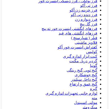
فرز پولکی - فرز دیسکی اینسرت خور
فرز تی آکو
فرز خزینه زن آکو
فرز دنده زنی آکو
فرز دیواره زن
فرز گل پیچ
فرزهای انگشتی اینسرت خور ته پیچ
فرزهای انگشتی های فید
فیلر ( شیارسنج )
قلاویز ماشینی
کفتراش اینسرت خور آکو
کولیس
کیت ابزار اندازه گیری
گردبر دریل مگنت
گونیا
گیج توپی گیج رینگی
گیج جوشکاری
گیج داخل سیلندر
گیج عمق و ارتفاع
گیره
لوازم جانبی تجهیزات اندازه گیری
مته
مولتی اسپیندل
میکرومتر