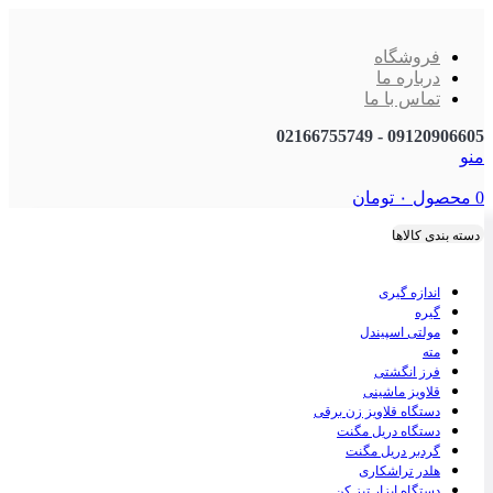
فروشگاه
درباره ما
تماس با ما
09120906605 - 02166755749
منو
0
محصول
۰
تومان
دسته بندی کالاها
اندازه گیری
گیره
مولتی اسپیندل
مته
فرز انگشتی
قلاویز ماشینی
دستگاه قلاویز زن برقی
دستگاه دریل مگنت
گردبر دریل مگنت
هلدر تراشکاری
دستگاه ابزار تیز کن