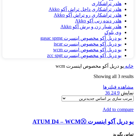
هلدر تراشکاری
هلدر تراشکاری داخل تراش آکو Akko
هلدر تراشکاری رو تراش آکو Akko
هلدر دنده زنی آکو Akko
هلدر شیار زن و برش آکو Akko
وی بلوک
یو دریل آکو مخصوص اینسرت gasac spmg
یو دریل آکو مخصوص اینسرت iscar
یو دریل آکو مخصوص اینسرت wcm
یو دریل آکو مخصوص اینسرت zcc spgt
خانه
یو دریل آکو مخصوص اینسرت wcm
Sorted
Showing all 3 results
by
مشاهده فیلترها
latest
نمایش
9
24
36
Add to compare
یو دریل آکو اینسرت ATUM D4 – WCMⓧ
تماس بگیرید