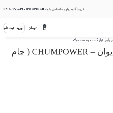
09120906605 - 02166755749
فروشگاه
درباره ما
تماس با ما
0
۰
تومان
ورود / ثبت نام
بازگشت به محصولات
TOOL PRE-SETTER چام پاور تایوان – CHUMPOWER ( چام