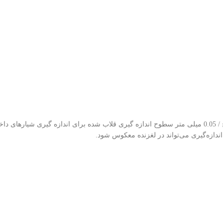
Asimeto Vernier Depth Calipers With Double Hook Series 331 دقت: 0.001 اینچ / 0.05 میلی متر سطوح اندازه گ
ندازه‌گیری می‌تواند در لغزنده معکوس شود.