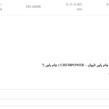
X=Z=0.005
= 400 ارتفاع
DH-4400R
mm
قطر