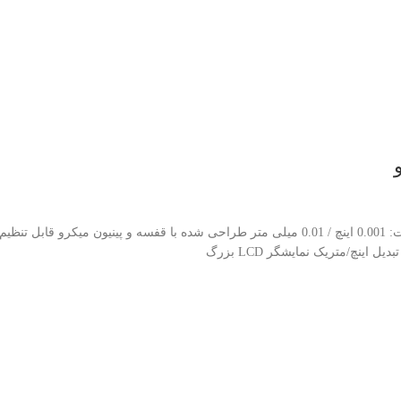
Asimeto Double Beam Digital Height Gauges With Hand Wheel Series 627 دقت: 0.001 اینچ / 0.01 میلی
اینچ/متریک نمایشگر LCD بزرگ