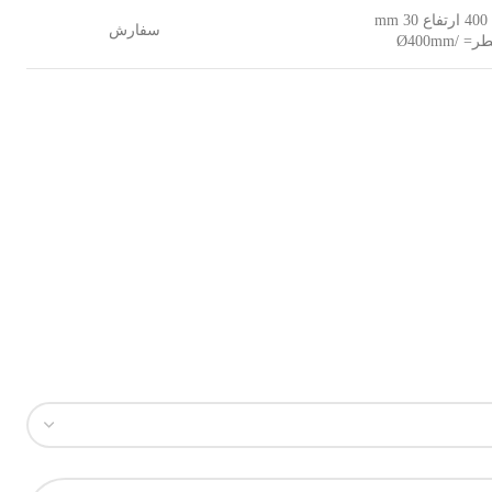
 30 mm
سفارش
= /Ø400mm