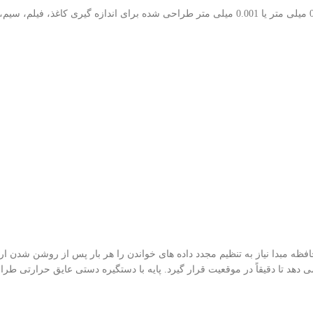
Asimeto Digital Thickness Gauges Series 495 دقت: 0.0005 یا 0.0005 اینچ / 0.01 میلی متر یا 0.001
Asimeto Digital Height G دقت: 0.0005 اینچ / 0.01 میلی متر حافظه مبدا نیاز به تنظیم مجدد داده های خواند
 تا دقیقاً در موقعیت قرار گیرد. پایه با دستگیره دستی عایق حرارتی طراحی شده است (