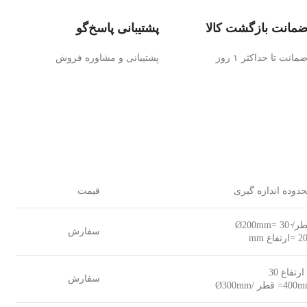
مانت بازگشت کالا
پشتیبانی پاسخ‌گو
مانت تا حداکثر ۱ روز
پشتیبانی و مشاوره فروش
دوده اندازه گيری
قيمت
̴ 30 =Ø200mm
سفارش
رتفاع mm
ارتفاع 30
سفارش
4= قطر /Ø300mm