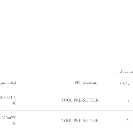
توضیحات
ردیف
مشخصات کالا
ابعادماشي
6×320×500
TOOL PRE-SETTER
۱
40
650×320×8
TOOL PRE-SETTER
۲
30