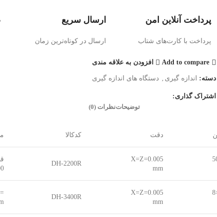
پرداخت آنلاین امن
ارسال سریع
ض
پرداخت با کارت‌های شتاب
ارسال در کوتاه‌ترین زمان
ض
Add to compare
افزودن به علاقه مندی
دسته:
اندازه گیری
,
دستگاه های اندازه گیری
اشتراک گذاری:
توضیحات
نظرات (0)
ن
دقت
کدکالا
مح
X=Z=0.005
قطر/
DH-2200R
mm
200 =ا
X=Z=0.005
= 
DH-3400R
mm
00mm