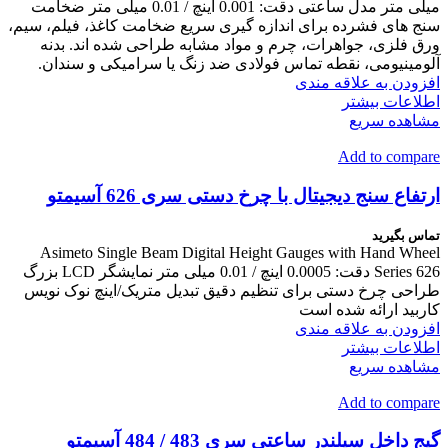
میلی متر مدل ساعتی دقت: 0.001 اینچ / 0.01 میلی متر ضخامت
سنج های فشرده برای اندازه گیری سریع ضخامت کاغذ، فیلم، سیم،
ورق فلزی، جواهرات، چرم و مواد مشابه طراحی شده اند. بدنه
آلومینیومی، نقطه تماس فولادی ضد زنگ یا سرامیکی و سندان.
افزودن به علاقه مندی
اطلاعات بیشتر
مشاهده سریع
Add to compare
ارتفاع سنج دیجیتال با چرخ دستی سری 626 آسیمتو
تماس بگیرید
Asimeto Single Beam Digital Height Gauges with Hand Wheel
Series 626 دقت: 0.0005 اینچ / 0.01 میلی متر نمایشگر LCD بزرگ
طراحی چرخ دستی برای تنظیم دقیق تبدیل متریک/اینچ نوک نویس
کاربید ارائه شده است
افزودن به علاقه مندی
اطلاعات بیشتر
مشاهده سریع
Add to compare
گیج داخل سیلندر ساعتی سری 483 / 484 آسیمتو