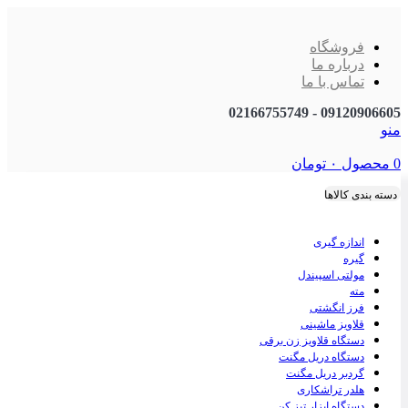
فروشگاه
درباره ما
تماس با ما
09120906605 - 02166755749
منو
0
محصول
۰
تومان
دسته بندی کالاها
اندازه گیری
گیره
مولتی اسپیندل
مته
فرز انگشتی
قلاویز ماشینی
دستگاه قلاویز زن برقی
دستگاه دریل مگنت
گردبر دریل مگنت
هلدر تراشکاری
دستگاه ابزار تیز کن