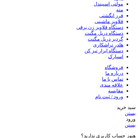
مولتی اسپیندل
مته
فرز انگشتی
قلاویز ماشینی
دستگاه قلاویز زن برقی
دستگاه دریل مگنت
گردبر دریل مگنت
هلدر تراشکاری
دستگاه ابزار تیز کن
اسپارک
فروشگاه
درباره ما
تماس با ما
علاقه مندی
مقایسه
ورود / ثبت نام
سبد خرید
بستن
ورود
بستن
هنوز حساب کاربری ندارید؟