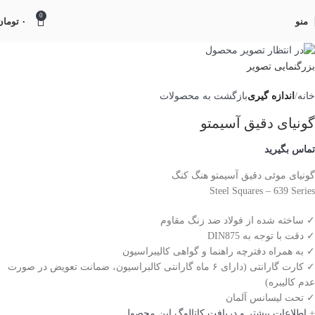
0
منو
۰
تومان
بزرگنمایی تصویر
خانه
اندازه گیری
بازگشت به محصولات
گونیای دقیق آسیمتو
تماس بگیرید
گونیای موئی دقیق آسیمتو هنگ کنگ
Steel Squares – 639 Series
✓ ساخته شده از فولاد ضد زنگ مقاوم
✓ دقت با توجه به DIN875
✓ به همراه دفترچه راهنما و گواهی کالیبراسیون
✓ کارت گارانتی (دارای ۶ ماه گارانتی کالبراسیون، ضمانت تعویض در صورت
عدم کالیبره)
✓ تحت لیسانس آلمان
+
اطلاعات بیشتر و دریافت کاتالوگ این محصول