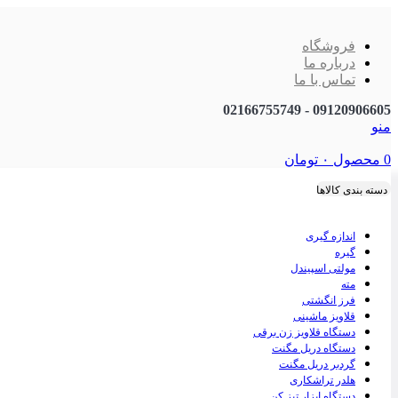
فروشگاه
درباره ما
تماس با ما
09120906605 - 02166755749
منو
0
محصول
۰
تومان
دسته بندی کالاها
اندازه گیری
گیره
مولتی اسپیندل
مته
فرز انگشتی
قلاویز ماشینی
دستگاه قلاویز زن برقی
دستگاه دریل مگنت
گردبر دریل مگنت
هلدر تراشکاری
دستگاه ابزار تیز کن