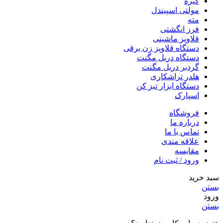
گیره
مولتی اسپیندل
مته
فرز انگشتی
قلاویز ماشینی
دستگاه قلاویز زن برقی
دستگاه دریل مگنت
گردبر دریل مگنت
هلدر تراشکاری
دستگاه ابزار تیز کن
اسپارک
فروشگاه
درباره ما
تماس با ما
علاقه مندی
مقایسه
ورود / ثبت نام
سبد خرید
بستن
ورود
بستن