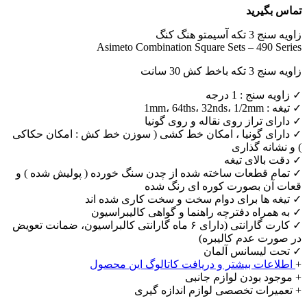
تماس بگیرید
زاویه سنج 3 تکه آسیمتو هنگ کنگ
Asimeto Combination Square Sets – 490 Series
زاویه سنج 3 تکه باخط کش 30 سانت
✓ زاویه سنج : 1 درجه
✓ تیغه : 1mm، 64ths، 32nds، 1/2mm
✓ دارای تراز روی نقاله و روی گونیا
✓ دارای گونیا ، امکان خط کشی ( سوزن خط کش : امکان حکاکی
) و نشانه گذاری
✓ دقت بالای تیغه
✓ تمام قطعات ساخته شده از چدن سنگ خورده ( پولیش شده ) و
قعات آن بصورت کوره ای رنگ شده
✓ تیغه ها برای دوام سخت و سخت کاری شده اند
✓ به همراه دفترچه راهنما و گواهی کالیبراسیون
✓ کارت گارانتی (دارای ۶ ماه گارانتی کالبراسیون، ضمانت تعویض
در صورت عدم کالیبره)
✓ تحت لیسانس آلمان
+
اطلاعات بیشتر و دریافت کاتالوگ این محصول
+ موجود بودن لوازم جانبی
+ تعمیرات تخصصی لوازم اندازه گیری