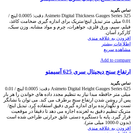
تماس بگیرید
Asimeto Digital Thickness Gauges Series 325 دقت: 0.0005 اینچ /
0.01 میلی متر تبدیل اینچ/متریک برای اندازه گیری ضخامت کاغذ،
فیلم، سیم، ورق فلزی، جواهرات، چرم و مواد مشابه. وزن سبک،
کارکرد آسان.
افزودن به علاقه مندی
اطلاعات بیشتر
مشاهده سریع
Add to compare
ارتفاع سنج دیجیتال سری 625 آسیمتو
تماس بگیرید
Asimeto Digital Height Gauges Series 625 دقت: 0.0005 اینچ / 0.01
میلی متر حافظه مبدا نیاز به تنظیم مجدد داده های خواندن را هر بار
پس از روشن شدن ارتفاع سنج برطرف می کند. می توان با نشانگر
تست و نگهدارنده برای اندازه گیری دقیق استفاده کرد. تبدیل اینچ/
متریک تنظیم دقیق به لغزنده اجازه می دهد تا دقیقاً در موقعیت
قرار گیرد. پایه با دستگیره دستی عایق حرارتی طراحی شده است
(بدون 0-1000 میلی متر).
افزودن به علاقه مندی