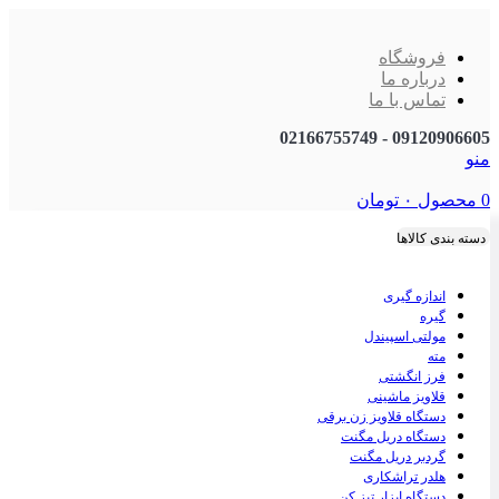
فروشگاه
درباره ما
تماس با ما
09120906605 - 02166755749
منو
0
محصول
۰
تومان
دسته بندی کالاها
اندازه گیری
گیره
مولتی اسپیندل
مته
فرز انگشتی
قلاویز ماشینی
دستگاه قلاویز زن برقی
دستگاه دریل مگنت
گردبر دریل مگنت
هلدر تراشکاری
دستگاه ابزار تیز کن