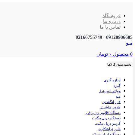
فروشگاه
درباره ما
تماس با ما
09120906605 - 02166755749
منو
0
محصول
۰
تومان
دسته بندی کالاها
اندازه گیری
گیره
مولتی اسپیندل
مته
فرز انگشتی
قلاویز ماشینی
دستگاه قلاویز زن برقی
دستگاه دریل مگنت
گردبر دریل مگنت
هلدر تراشکاری
دستگاه ابزار تیز کن