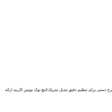
Asimeto Single Beam Digital He دقت: 0.0005 اینچ / 0.01 میلی متر نمایشگر LCD بزرگ طراحی چرخ دستی برای تنظیم دقیق تبدیل متریک/اینچ نوک نویس کاربید ارائه