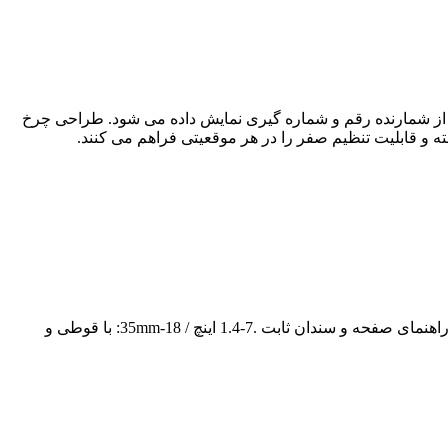
Asimeto Double Be درجه بندی: 0.001 اینچ / 0.01 میلی متر موقعیت با ترکیبی از شمارنده رقم و شماره گیری نمایش داده می شود. طراحی چرخ
Asimeto dial Bore Gauges Series 483 / 484 پین پروب متحرک با توپ کاربید 0.24-.4" / 6-10mm: با سندان های ثابت .4-.74 اینچ / 10-18 متر: با راهنمای صفحه و سندان ثابت .7-1.4 اینچ / 18-35mm: با قوطی و