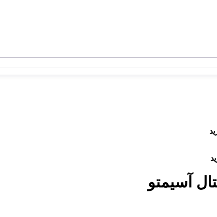
ید
د
ل آسیمتو