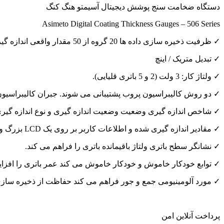
دستگاه ضخامت سنج پوشش دیجیتال آسیمتو هنگ کنگ
Asimeto Digital Coating Thickness Gauges – 506 Series
✓ ظرفیت ذخیره سازی داده ها 20 گروه از 50 مقدار واقعی اندازه گیری شده.
✓ تبدیل متریک / اینچ
✓ ولتاژ کار: 3 ولت (2 و 5 باتری قلیایی).
✓ دو روش کالیبراسیون پروب پشتیبانی می شوند. جبران کالیبراسیو
✓ شاخص اندازه گیری وضعیت وضعیت اندازه گیری و نوع اندازه گیری
✓ مقادیر اندازه گیری شده و اطلاعات کاربر بر روی یک LCD بزرگ و آسان برای خواندن نشان داده شده است. یک صفحه نمایش عقب، خواندن آسان داده ها را در محیط های ضعیف روشن می کند.
✓ نشانگر سطح باتری ولتاژ باقیمانده باتری را فراهم می کند.
✓ توابع خودکار خاموش و خودکار خاموش می کند عمر باتری را افزا
✓ مورد آلومینیومی جمع و جور فراهم می کند حفاظت از ذخیره ساز
پرداخت آنلاین امن