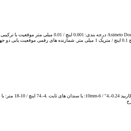
am Digit Counter Height Gauges with Hand Wheel Series 623
نند.