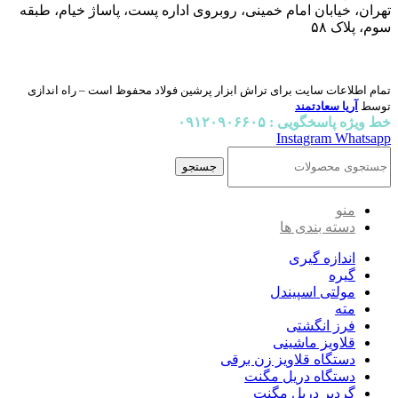
تهران، خیابان امام خمینی، روبروی اداره پست، پاساژ خیام، طبقه
سوم، پلاک ۵۸
تمام اطلاعات سایت برای تراش ابزار پرشین فولاد محفوظ است – راه اندازی
توسط
آریا سعادتمند
خط ویژه پاسخگویی : ۰۹۱۲۰۹۰۶۶۰۵
Instagram
Whatsapp
جستجو
منو
دسته بندی ها
اندازه گیری
گیره
مولتی اسپیندل
مته
فرز انگشتی
قلاویز ماشینی
دستگاه قلاویز زن برقی
دستگاه دریل مگنت
گردبر دریل مگنت