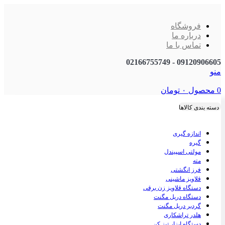
فروشگاه
درباره ما
تماس با ما
09120906605 - 02166755749
منو
0
محصول
۰
تومان
دسته بندی کالاها
اندازه گیری
گیره
مولتی اسپیندل
مته
فرز انگشتی
قلاویز ماشینی
دستگاه قلاویز زن برقی
دستگاه دریل مگنت
گردبر دریل مگنت
هلدر تراشکاری
دستگاه ابزار تیز کن